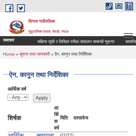
Skip to main content
सिगास गाउँपालिका
सुदूरपश्चिम प्रदश, बैतडी, नेपाल
समाचार
संक्षिप्त सूची र लिखित परीक्षा संचालन सम्बन्धी सूचना!
सामाजिक 
You are here
Home
»
सूचना तथा जानकारी
» ऐन, कानुन तथा निर्देशिका
ऐन, कानुन तथा निर्देशिका
आर्थिक वर्ष
आ
र्थि
शिर्षक
मिति
दस्तावेज
क
वर्ष
आर्थिक सहायता
02/27/