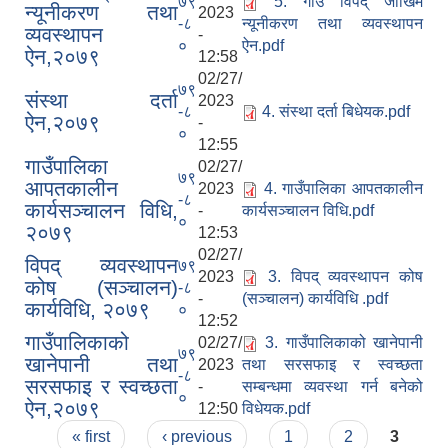
७९
5. गाउँ विपद् जोखिम
न्यूनीकरण तथा
2023
-८
न्यूनीकरण तथा व्यवस्थापन
व्यवस्थापन
-
०
ऐन.pdf
ऐन,२०७९
12:58
02/27/
७९
संस्था दर्ता
2023
-८
4. संस्था दर्ता बिधेयक.pdf
ऐन,२०७९
-
०
12:55
गाउँपालिका
02/27/
७९
आपतकालीन
2023
4. गाउँपालिका आपतकालीन
-८
कार्यसञ्चालन विधि,
-
कार्यसञ्चालन विधि.pdf
०
२०७९
12:53
02/27/
विपद् व्यवस्थापन
७९
2023
3. विपद् व्यवस्थापन कोष
कोष (सञ्चालन)
-८
-
(सञ्चालन) कार्यविधि .pdf
कार्यविधि, २०७९
०
12:52
गाउँपालिकाको
02/27/
3. गाउँपालिकाको खानेपानी
७९
खानेपानी तथा
2023
तथा सरसफाइ र स्वच्छता
-८
सरसफाइ र स्वच्छता
-
सम्बन्धमा व्यवस्था गर्न बनेको
०
ऐन,२०७९
12:50
विधेयक.pdf
Pages
« first
‹ previous
1
2
3