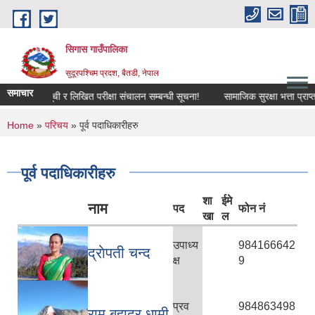
Skip to main content
सिगास गाउँपालिका
सुदूरपश्चिम प्रदश, बैतडी, नेपाल
समाचार
संक्षिप्त सूची र लिखित परीक्षा संचालन सम्बन्धी सूचना!
सामाजिक सुरक्षा भत्ता प्राप
You are here
Home
»
परिचय
» पूर्व पदाधिकारीहरु
पूर्व पदाधिकारीहरु
शा
ईमे
नाम
पद
फोन नं
खा
ल
उपाध्य
984166642
द्राेपती चन्द
क्ष
9
प्रव
984863498
राम बहादुर धामी