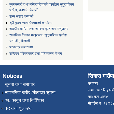
मुख्यमन्त्री तथा मन्त्रिपरिषद्को कार्यालय सुदूरपश्चिम
प्रदेश, धनगढी, कैलाली
श्रम संसार प्रणाली
श्री मुख्य न्यायाधिवक्ताको कार्यालय
सङ्‍घीय मामिला तथा सामान्य प्रशासन मन्त्रालय
सामाजिक विकास मन्त्रालय, सुदूरपश्चिम प्रदेश
धनगढी , कैलाली
पररास्ट्र मन्त्रालय
राष्ट्रिय परिचयपत्र तथा पञ्जिकरण विभाग
Notices
सिगास गाउँपाल
प्रवक्ता
सूचना तथा समाचार
नामः अमर सिह धाम
सार्वजनिक खरीद /बोलपत्र सूचना
पदः वडा अध्यक्ष
एन, कानुन तथा निर्देशिका
मोवाईल न‌ः ९८४
कर तथा शुल्कहरु