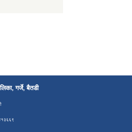
िका, गर्जे, बैतडी
ी
८४१३६६९