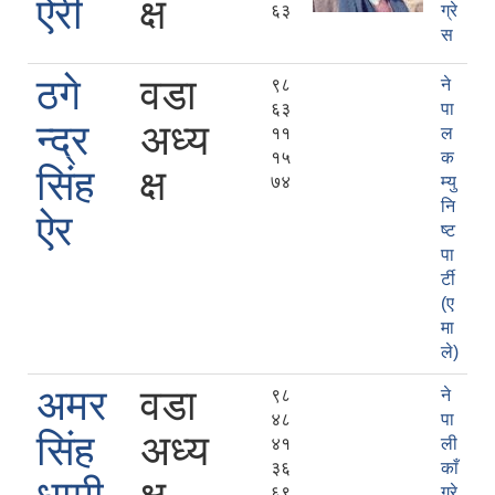
ऐरी
क्ष
६३
ग्रे
स
ठगे
वडा
९८
ने
६३
पा
न्द्र
अध्य
११
ल
१५
क
सिंह
क्ष
७४
म्यु
नि
ऐर
ष्ट
पा
र्टी
(ए
मा
ले)
अमर
वडा
९८
ने
४८
पा
सिंह
अध्य
४१
ली
३६
काँ
६९
ग्रे