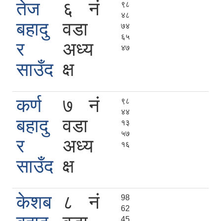
तेज
६ नं
९८
४८
बहादु
वडा
७४
६५
र
अध्य
४७
साउँद
क्ष
कर्ण
७ नं
९८
४४
बहादु
वडा
१३
५७
र
अध्य
१६
साउँद
क्ष
केशब
८ नं
98
62
45