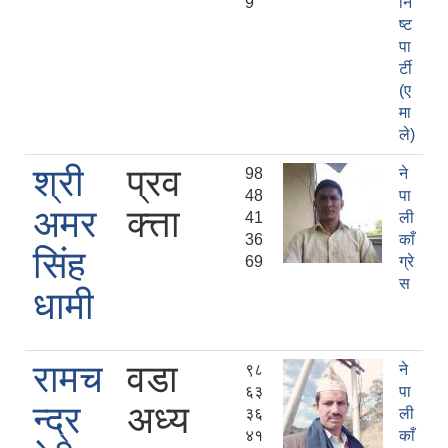
9
नि
ष्ट
पा
र्टी
(ए
मा
ले)
श्री
प्रव
98
ने
48
पा
अमर
क्त्ता
41
ली
36
काँ
सिंह
69
ग्रे
स
धामी
रामच
वडा
९८
ने
६३
पा
न्द्र
अध्य
३६
ली
४१
काँ