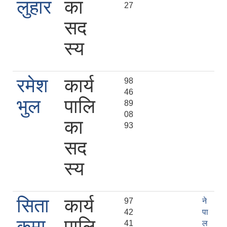
लुहार
का
27
सद
स्य
रमेश
कार्य
98
46
भुल
पालि
89
08
का
93
सद
स्य
सिता
कार्य
97
ने
42
पा
कुमा
पालि
41
ल