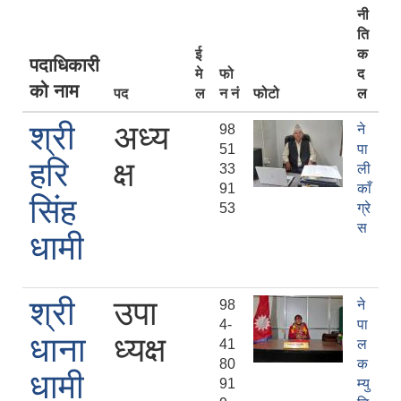
नी
ति
ई
क
पदाधिकारी
मे
फो
द
को नाम
पद
ल
न नं
फोटो
ल
श्री
अध्य
98
ने
51
पा
हरि
क्ष
33
ली
91
काँ
सिंह
53
ग्रे
स
धामी
श्री
उपा
98
ने
4-
पा
धाना
ध्यक्ष
41
ल
80
क
धामी
91
म्यु