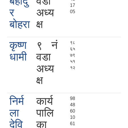
बहादु
वडा
17
र
अध्य
05
बोहरा
क्ष
कृष्ण
९ नं
९८
६५
धामी
वडा
७९
५१
अध्य
१२
क्ष
निर्म
कार्य
98
48
ला
पालि
60
10
देवि
का
61