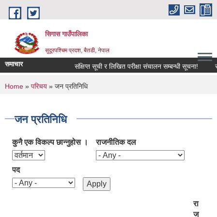
Skip to main content
सिगास गाउँपालिका
सुदूरपश्चिम प्रदश, बैतडी, नेपाल
समाचार
संक्षिप्त सूची र लिखित परीक्षा संचालन सम्बन्धी सूचना!
सामा
You are here
Home
»
परिचय
» जन प्रतिनिधि
जन प्रतिनिधि
कुनै एक विकल्प छान्नुहोस ।
राजनीतिक दल
पद
रा
ज