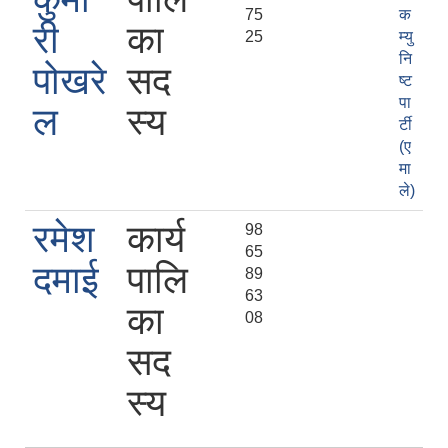
75
क
री
का
25
म्यु
नि
पोखरे
सद
ष्ट
पा
ल
स्य
र्टी
(ए
मा
ले)
रमेश
कार्य
98
65
दमाई
पालि
89
63
का
08
सद
स्य