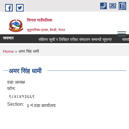
Skip to main content
सिगास गाउँपालिका
सुदूरपश्चिम प्रदश, बैतडी, नेपाल
समाचार
संक्षिप्त सूची र लिखित परीक्षा संचालन सम्बन्धी सूचना!
सामाजि
You are here
Home
» अमर सिंह धामी
अमर सिंह धामी
वडा अध्यक्ष
फोन:
९८४८४१३६६९
Section:
३ नं वडा कार्यालय