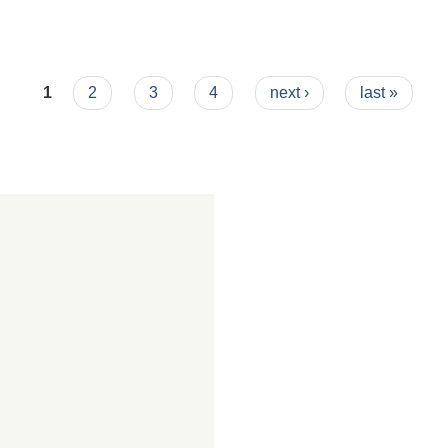
दन २०७५/७६
1
2
3
4
next ›
last »