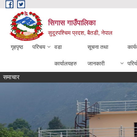
Skip to main content
सिगास गाउँपालिका
सुदूरपश्चिम प्रदश, बैतडी, नेपाल
गृहपृष्ठ
परिचय
वडा
सूचना तथा
कार्
कार्यालयहरु
जानकारी
परिय
समाचार