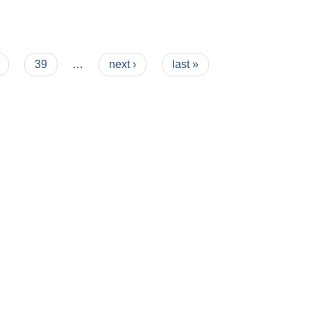
39
…
next ›
last »