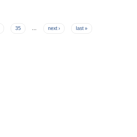
35
…
next ›
last »