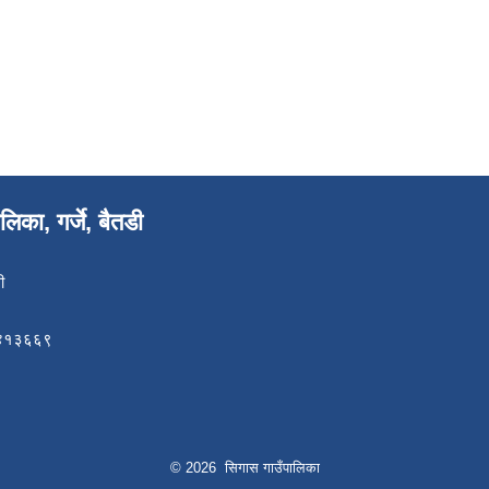
िका, गर्जे, बैतडी
ी
८४१३६६९
© 2026 सिगास गाउँपालिका