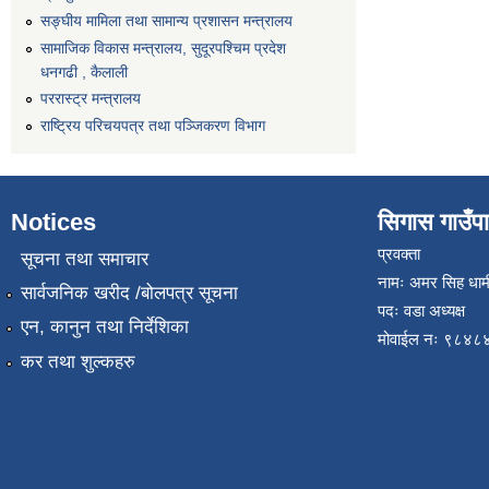
सङ्‍घीय मामिला तथा सामान्य प्रशासन मन्त्रालय
सामाजिक विकास मन्त्रालय, सुदूरपश्चिम प्रदेश
धनगढी , कैलाली
पररास्ट्र मन्त्रालय
राष्ट्रिय परिचयपत्र तथा पञ्जिकरण विभाग
Notices
सिगास गाउँपाल
प्रवक्ता
सूचना तथा समाचार
नामः अमर सिह धाम
सार्वजनिक खरीद /बोलपत्र सूचना
पदः वडा अध्यक्ष
एन, कानुन तथा निर्देशिका
मोवाईल न‌ः ९८४
कर तथा शुल्कहरु