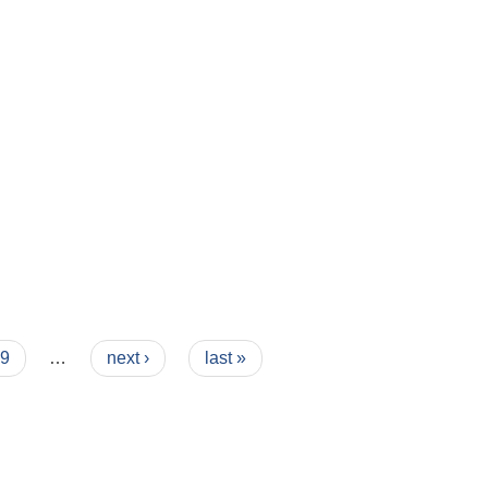
9
…
next ›
last »