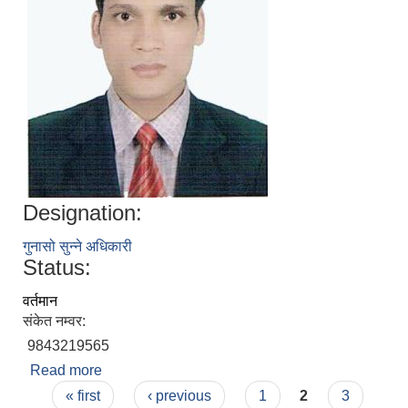
Designation:
गुनासो सुन्ने अधिकारी
Status:
वर्तमान
संकेत नम्वर:
9843219565
Read more
about श्री शंकर बहादुर बोहरा
Pages
« first
‹ previous
1
2
3