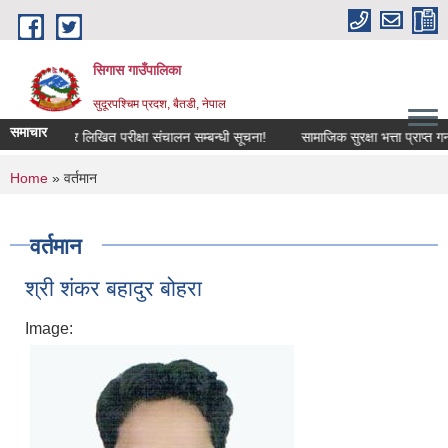
Skip to main content
सिगास गाउँपालिका
सुदूरपश्चिम प्रदश, बैतडी, नेपाल
समाचार
संक्षिप्त सूची र लिखित परीक्षा संचालन सम्बन्धी सूचना!
सामाजिक सुरक्षा भत्ता प्राप्त ग
You are here
Home
» वर्तमान
वर्तमान
श्री शंकर बहादुर बोहरा
Image: