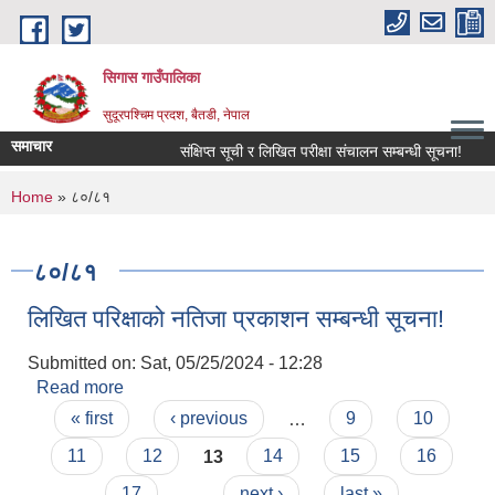
Skip to main content
सिगास गाउँपालिका
सुदूरपश्चिम प्रदश, बैतडी, नेपाल
समाचार
संक्षिप्त सूची र लिखित परीक्षा संचालन सम्बन्धी सूचना!
You are here
Home
» ८०/८१
८०/८१
लिखित परिक्षाको नतिजा प्रकाशन सम्बन्धी सूचना!
Submitted on:
Sat, 05/25/2024 - 12:28
Read more
about लिखित परिक्षाको नतिजा प्रकाशन सम्बन्धी सूचना!
Pages
« first
‹ previous
…
9
10
11
12
13
14
15
16
17
…
next ›
last »