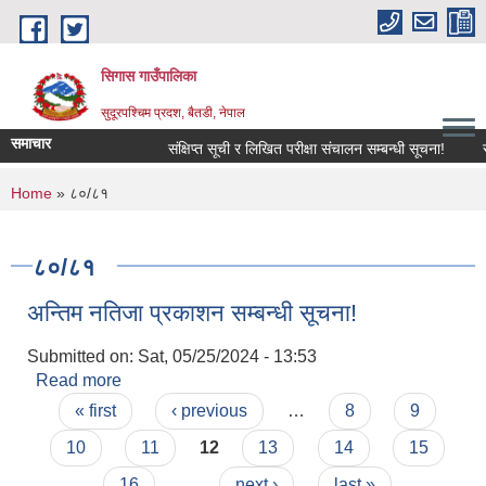
Skip to main content
सिगास गाउँपालिका
सुदूरपश्चिम प्रदश, बैतडी, नेपाल
समाचार
संक्षिप्त सूची र लिखित परीक्षा संचालन सम्बन्धी सूचना!
स
You are here
Home
» ८०/८१
८०/८१
अन्तिम नतिजा प्रकाशन सम्बन्धी सूचना!
Submitted on:
Sat, 05/25/2024 - 13:53
Read more
about अन्तिम नतिजा प्रकाशन सम्बन्धी सूचना!
Pages
« first
‹ previous
…
8
9
10
11
12
13
14
15
16
…
next ›
last »