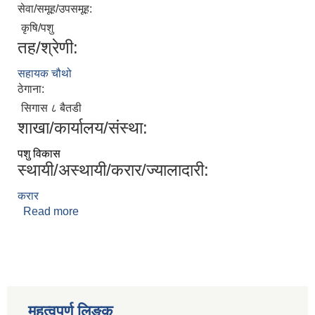
सेवा/समूह/उपसमूह:
कृषि/पशु
तह/श्रेणी:
सहायक चौथो
ठेगाना:
सिगास ८ बैतडी
शाखा/कार्यालय/संस्था:
पशु विकास
स्थायी/अस्थायी/करार/ज्यालादारी:
करार
Read more
about गणेश सिंह बोहरा
महत्वपुर्ण लिङ्क