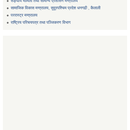
सङ्‍घीय मामिला तथा सामान्य प्रशासन मन्त्रालय
सामाजिक विकास मन्त्रालय, सुदूरपश्चिम प्रदेश धनगढी , कैलाली
पररास्ट्र मन्त्रालय
राष्ट्रिय परिचयपत्र तथा पञ्जिकरण विभाग