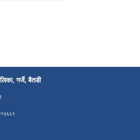
िका, गर्जे, बैतडी
ी
८४१३६६९