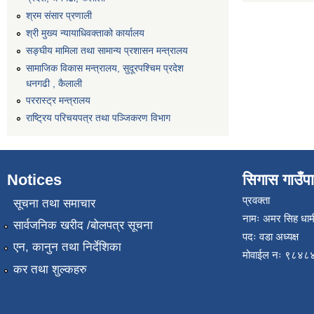
श्रम संसार प्रणाली
श्री मुख्य न्यायाधिवक्ताको कार्यालय
सङ्‍घीय मामिला तथा सामान्य प्रशासन मन्त्रालय
सामाजिक विकास मन्त्रालय, सुदूरपश्चिम प्रदेश
धनगढी , कैलाली
पररास्ट्र मन्त्रालय
राष्ट्रिय परिचयपत्र तथा पञ्जिकरण विभाग
Notices
सिगास गाउँपाल
प्रवक्ता
सूचना तथा समाचार
नामः अमर सिह धाम
सार्वजनिक खरीद /बोलपत्र सूचना
पदः वडा अध्यक्ष
एन, कानुन तथा निर्देशिका
मोवाईल न‌ः ९८४
कर तथा शुल्कहरु