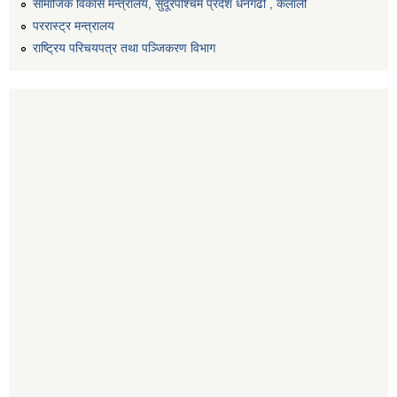
सामाजिक विकास मन्त्रालय, सुदूरपश्चिम प्रदेश धनगढी , कैलाली
पररास्ट्र मन्त्रालय
राष्ट्रिय परिचयपत्र तथा पञ्जिकरण विभाग