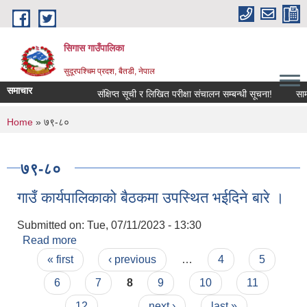
Skip to main content
सिगास गाउँपालिका
सुदूरपश्चिम प्रदश, बैतडी, नेपाल
समाचार
संक्षिप्त सूची र लिखित परीक्षा संचालन सम्बन्धी सूचना!
सामा
You are here
Home
» ७९-८०
७९-८०
गाउँ कार्यपालिकाको बैठकमा उपस्थित भईदिने बारे ।
Submitted on:
Tue, 07/11/2023 - 13:30
Read more
about गाउँ कार्यपालिकाको बैठकमा उपस्थित भईदिने बारे ।
Pages
« first
‹ previous
…
4
5
6
7
8
9
10
11
12
…
next ›
last »