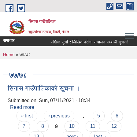
Skip to main content
सिगास गाउँपालिका
सुदूरपश्चिम प्रदश, बैतडी, नेपाल
समाचार
संक्षिप्त सूची र लिखित परीक्षा संचालन सम्बन्धी सूचना!
You are here
Home
» ७७/७८
७७/७८
सिगास गाउँपालिकाकाे सूचना ।
Submitted on:
Sun, 07/11/2021 - 18:34
Read more
about सिगास गाउँपालिकाकाे सूचना ।
Pages
« first
‹ previous
…
5
6
7
8
9
10
11
12
13
…
next ›
last »