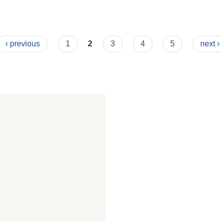
‹ previous
1
2
3
4
5
next ›