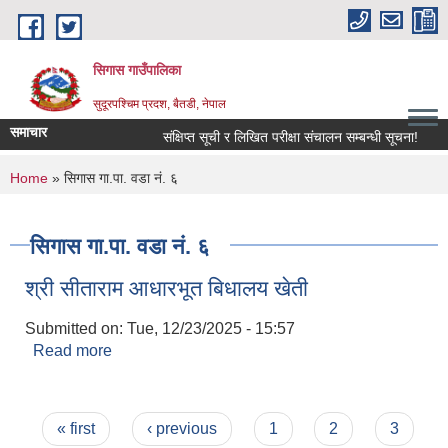
Skip to main content
सिगास गाउँपालिका
सुदूरपश्चिम प्रदश, बैतडी, नेपाल
समाचार
संक्षिप्त सूची र लिखित परीक्षा संचालन सम्बन्धी सूचना!
You are here
Home
» सिगास गा.पा. वडा नं. ६
सिगास गा.पा. वडा नं. ६
श्री सीताराम आधारभूत बिधालय खेती
Submitted on:
Tue, 12/23/2025 - 15:57
Read more
about श्री सीताराम आधारभूत बिधालय खेती
Pages
« first
‹ previous
1
2
3