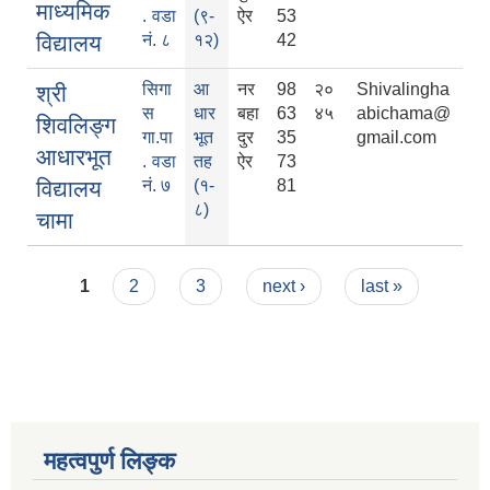
माध्यमिक
. वडा
(९-
ऐर
53
विद्यालय
नं. ८
१२)
42
सिगा
आ
नर
98
२०
Shivalingha
श्री
स
धार
बहा
63
४५
abichama@
शिवलिङ्ग
गा.पा
भूत
दुर
35
gmail.com
आधारभूत
. वडा
तह
ऐर
73
विद्यालय
नं. ७
(१-
81
८)
चामा
Pages
1
2
3
next ›
last »
महत्वपुर्ण लिङ्क