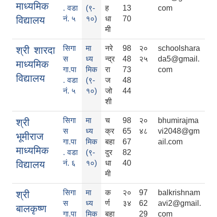
माध्यमिक
. वडा
(९-
ह
13
com
विद्यालय
नं. ५
१०)
धा
70
मी
सिगा
मा
नरे
98
२०
schoolshara
श्री शारदा
स
ध्य
न्द्र
48
२५
da5@gmail.
माध्यमिक
गा.पा
मिक
रा
73
com
विद्यालय
. वडा
(९-
ज
48
नं. ५
१०)
जो
44
शी
सिगा
मा
च
98
२०
bhumirajma
श्री
स
ध्य
क्र
65
४८
vi2048@gm
भूमीराज
गा.पा
मिक
बहा
67
ail.com
माध्यमिक
. वडा
(९-
दुर
82
विद्यालय
नं. ६
१०)
धा
40
मी
सिगा
मा
क
२०
97
balkrishnam
श्री
स
ध्य
र्ण
३४
62
avi2@gmail.
बालकृष्ण
गा.पा
मिक
बहा
29
com