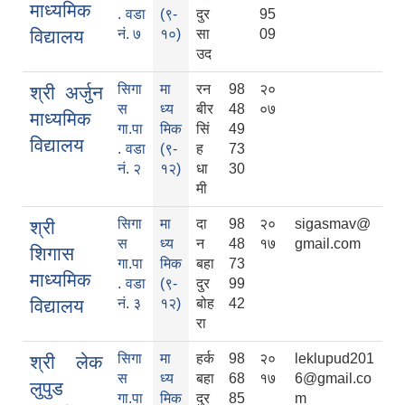
माध्यमिक
. वडा
(९-
दुर
95
विद्यालय
नं. ७
१०)
सा
09
उद
सिगा
मा
रन
98
२०
श्री अर्जुन
स
ध्य
बीर
48
०७
माध्यमिक
गा.पा
मिक
सिं
49
विद्यालय
. वडा
(९-
ह
73
नं. २
१२)
धा
30
मी
सिगा
मा
दा
98
२०
sigasmav@
श्री
स
ध्य
न
48
१७
gmail.com
शिगास
गा.पा
मिक
बहा
73
माध्यमिक
. वडा
(९-
दुर
99
विद्यालय
नं. ३
१२)
बोह
42
रा
सिगा
मा
हर्क
98
२०
leklupud201
श्री लेक
स
ध्य
बहा
68
१७
6@gmail.co
लुपुड
गा.पा
मिक
दुर
85
m