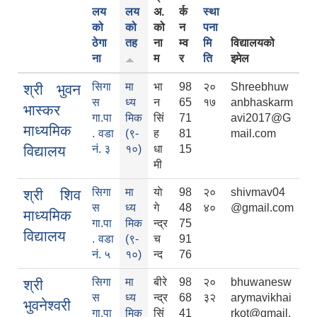
लय
लय
अ.
र्क
स्था
को
को
को
न
पना
ठेगा
तह
ना
म्व
मि
विद्यालयको
ना
म
र
ति
इमेल
सिगा
मा
भा
98
२०
Shreebhuw
श्री भुवन
स
ध्य
न
65
१७
anbhaskarm
भास्कर
गा.पा
मिक
सिं
71
avi2017@G
माध्यमिक
. वडा
(९-
ह
81
mail.com
विद्यालय
नं. ३
१०)
धा
15
मी
सिगा
मा
याे
98
२०
shivmav04
श्री शिव
स
ध्य
गे
48
४०
@gmail.com
माध्यमिक
गा.पा
मिक
न्द्र
75
विद्यालय
. वडा
(९-
च
91
नं. ५
१०)
न्द
76
सिगा
मा
बीरे
98
२०
bhuwanesw
श्री
स
ध्य
न्द्र
68
३२
arymavikhai
भुवनेश्वरी
गा.पा
मिक
सिं
41
rkot@gmail.