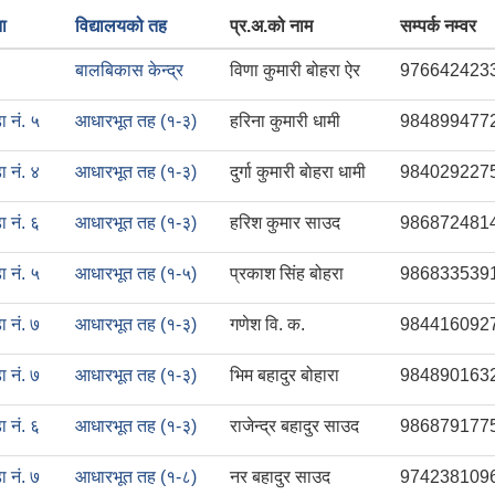
ना
विद्यालयको तह
प्र.अ.को नाम
सम्पर्क नम्वर
बालबिकास केन्द्र
विणा कुमारी बोहरा ऐर
976642423
ा नं. ५
आधारभूत तह (१-३)
हरिना कुमारी धामी
984899477
ा नं. ४
आधारभूत तह (१-३)
दुर्गा कुमारी बाेहरा धामी
984029227
ा नं. ६
आधारभूत तह (१-३)
हरिश कुमार साउद
986872481
ा नं. ५
आधारभूत तह (१-५)
प्रकाश सिंह बोहरा
986833539
ा नं. ७
आधारभूत तह (१-३)
गणेश वि. क.
984416092
ा नं. ७
आधारभूत तह (१-३)
भिम बहादुर बोहारा
984890163
ा नं. ६
आधारभूत तह (१-३)
राजेन्द्र बहादुर साउद
986879177
ा नं. ७
आधारभूत तह (१-८)
नर बहादुर साउद
974238109